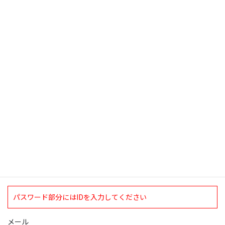
投
ペ
ペ
ペ
1
2
…
7
»
稿
ー
ー
ー
ジ
ジ
ジ
の
検索
ペ
ー
ジ
ログインについて
送
り
現在、ログインしていただけるのは、2020年4月1日現在の誠論会
会員となっております。
ログイン
パスワード部分にはIDを入力してください
メール