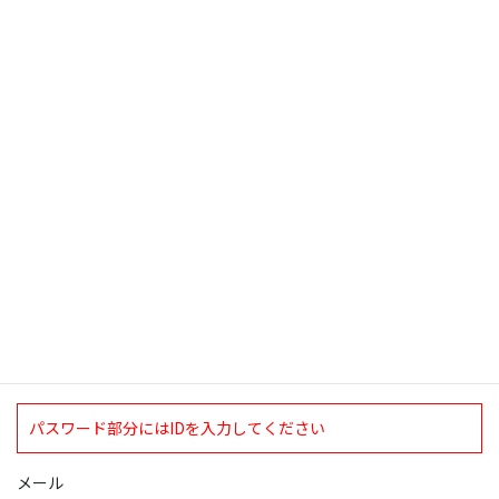
Ｉアナウンサー時代が＞
2020年2月14日
検索
ログインについて
現在、ログインしていただけるのは、2020年4月1日現在の誠論会
会員となっております。
ログイン
パスワード部分にはIDを入力してください
メール