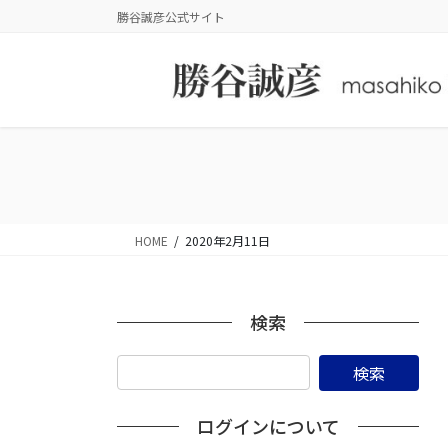
コ
ナ
勝谷誠彦公式サイト
ン
ビ
テ
ゲ
ン
ー
ツ
シ
に
ョ
移
ン
動
に
移
動
HOME
2020年2月11日
検索
ログインについて