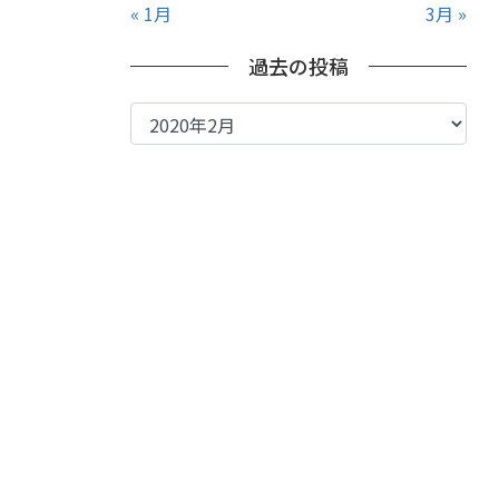
« 1月
3月 »
過去の投稿
過
去
の
投
稿