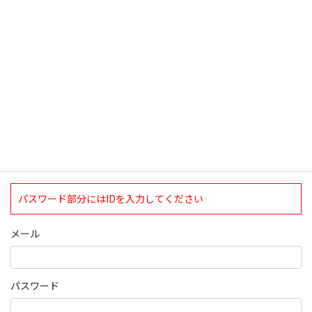
検索
ログインについて
現在、ログインしていただけるのは、2020年4月1日現在の誠論会
会員となっております。
ログイン
パスワード部分にはIDを入力してください
メール
パスワード