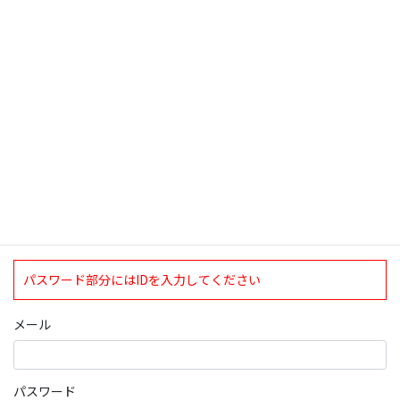
検索
ログインについて
現在、ログインしていただけるのは、2020年4月1日現在の誠論会
会員となっております。
ログイン
パスワード部分にはIDを入力してください
メール
パスワード