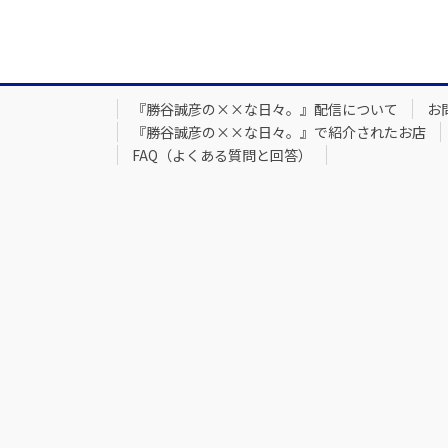
『勝谷誠彦の××な日々。』配信について
お
『勝谷誠彦の××な日々。』で紹介されたお店
FAQ（よくある質問と回答）