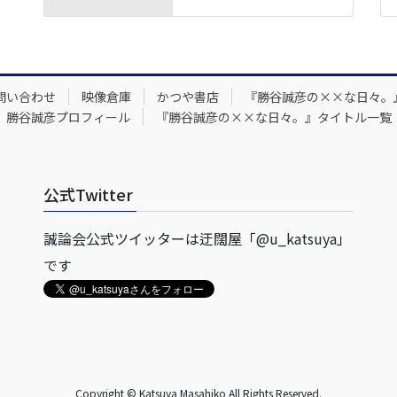
問い合わせ
映像倉庫
かつや書店
『勝谷誠彦の××な日々。
勝谷誠彦プロフィール
『勝谷誠彦の××な日々。』タイトル一覧
公式Twitter
誠論会公式ツイッターは迂闊屋「@u_katsuya」
です
Copyright © Katsuya Masahiko All Rights Reserved.