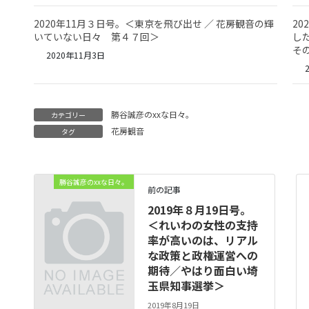
2020年11月３日号。＜東京を飛び出せ ／ 花房観音の輝
2
いていない日々 第４７回＞
し
そ
2020年11月3日
2
勝谷誠彦のxxな日々。
カテゴリー
花房観音
タグ
勝谷誠彦のxxな日々。
前の記事
2019年８月19日号。
＜れいわの女性の支持
率が高いのは、リアル
な政策と政権運営への
期待／やはり面白い埼
玉県知事選挙＞
2019年8月19日