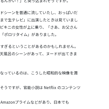
るんかい！」
と突っ込まれそうですが。
ドシーンを普
通に流していたし、おっぱいだ
まで生テレビ」
に出演したときは見ていまし
ビキニの女性が上に乗り、「さあ、お父さ
ん
に「ポロリ
タイム」がありました。
すぎるという
ことがあるのかもしれません。
天風呂のシー
ンがあって、ヌードが出てきま
なっているの
は、こうした昭和的な映像を潤
そうですが、
官能小説は Netflix のコンテンツ
Amazonプライムなどがあり、日本でも