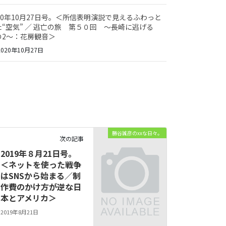
020年10月27日号。＜所信表明演説で見えるふわっと
た“空気” ／ 逃亡の旅 第５０回 ～長崎に逃げる
の2～：花房観音＞
020年10月27日
勝谷誠彦のxxな日々。
次の記事
2019年８月21日号。
＜ネットを使った戦争
はSNSから始まる／制
作費のかけ方が逆な日
本とアメリカ＞
2019年8月21日