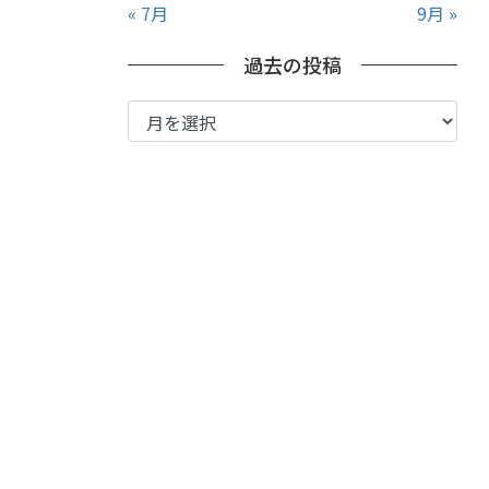
« 7月
9月 »
過去の投稿
過
去
の
投
稿