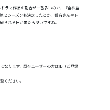
ルドラ
マ作品の割合が一番多いので、『全裸監
第２シーズンも決定したとか。観音さ
んやト
に観ら
れる日が来たら良いですね。
になります。既存ユーザーの方はID（ご登録
ご覧ください。