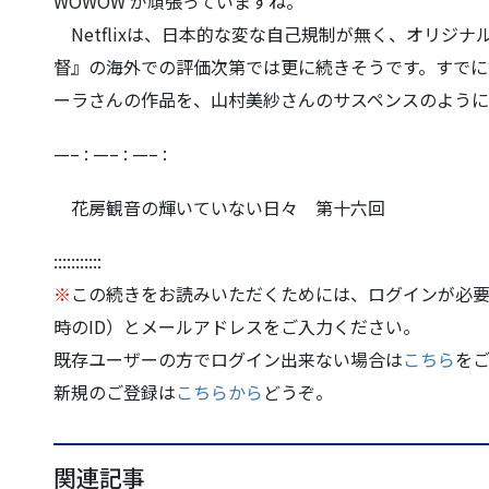
WOWOW が頑張っていますね。
Netflixは、日本的な変な自己規制が無く、オリジナ
督』の海外での評価次第で
は更に続きそうです。すでに
ーラさんの作品を、山村美紗さんのサスペンスのよう
—– : —– : —– :
花房観音の輝いていない日々 第十六回
:::::::::::
※
この続きをお読みいただくためには、ログインが必要
時のID）とメールアドレスをご入力ください。
既存ユーザーの方でログイン出来ない場合は
こちら
を
新規のご登録は
こちらから
どうぞ。
関連記事