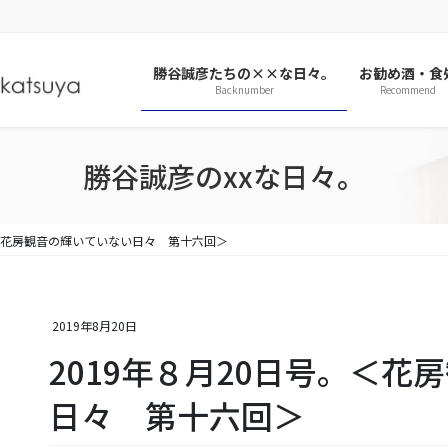
勝谷誠彦たちの××な日々。
お勧め酒・食
Backnumber
Recommend
勝谷誠彦のxxな日々。
。＜花房観音の輝いていない日々 第十六回＞
2019年8月20日
2019年８月20日号。＜花
日々 第十六回＞