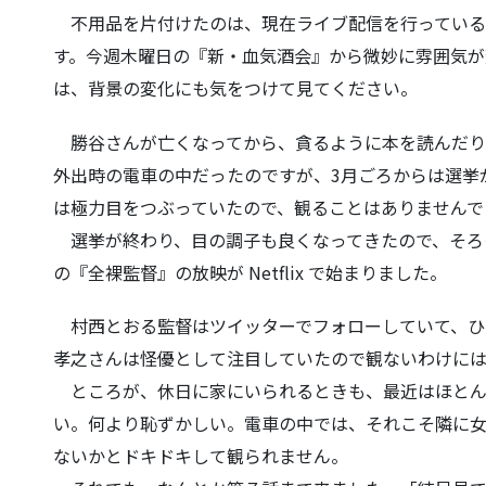
不用品を片付けたのは、現在ライブ配信を行っている
す。今週木曜日の『新・血気酒会』
から微妙に雰囲気が
は
、背景の変化にも気をつけて見てください。
勝谷さんが亡くなってから、貪るように本を読んだり
外出時の電車の中だったのですが、
3月ごろからは選挙
は極力目をつぶっていたので、観ることはありませんで
選挙が終わり、目の調子も良くなってきたので、そろ
の『全裸監督』の放映が Netflix で始まりました。
村西とおる監督はツイッターでフォローしていて、ひ
孝之さんは怪優として注目していた
ので観ないわけに
ところが、休日に家にいられるときも、最近はほとん
い。何より恥ずかしい。
電車の中では、それこそ隣に
ないかとドキドキして観られません。