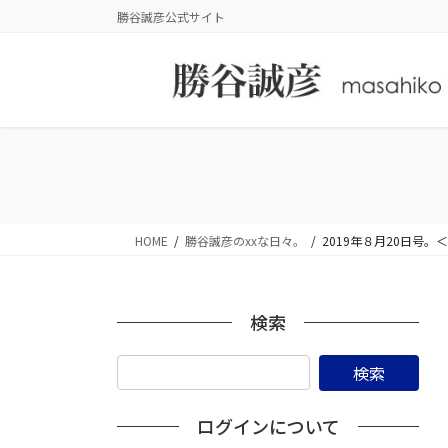
コ
ナ
勝谷誠彦公式サイト
ン
ビ
テ
ゲ
ン
ー
ツ
シ
に
ョ
移
ン
動
に
移
動
HOME
勝谷誠彦のxxな日々。
2019年８月20日号
検索
ログインについて