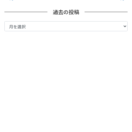
過去の投稿
過
去
の
投
稿