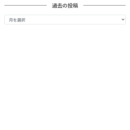
過去の投稿
過
去
の
投
稿