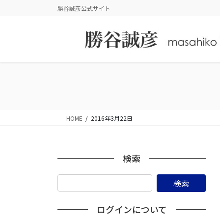
コ
ナ
勝谷誠彦公式サイト
ン
ビ
テ
ゲ
ン
ー
ツ
シ
に
ョ
移
ン
動
に
移
動
HOME
2016年3月22日
検索
ログインについて