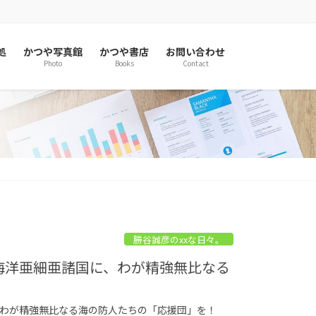
処
かつや写真館
かつや書店
お問い合わせ
Photo
Books
Contact
勝谷誠彦のxxな日々。
る海洋亜細亜諸国に、わが精強無比なる
に、わが精強無比なる海の防人たちの「応援団」を！