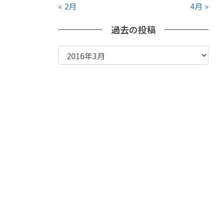
« 2月
4月 »
過去の投稿
過
去
の
投
稿