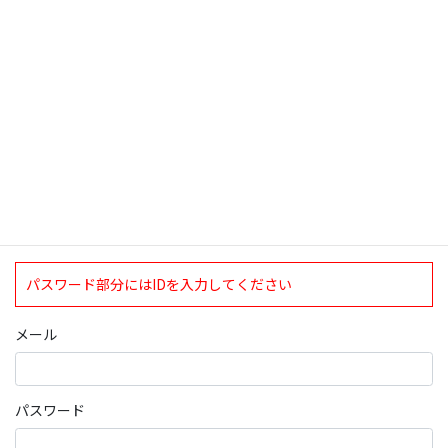
検索
ログインについて
現在、ログインしていただけるのは、2020年4月1日現在の誠論会
会員となっております。
ログイン
パスワード部分にはIDを入力してください
メール
パスワード