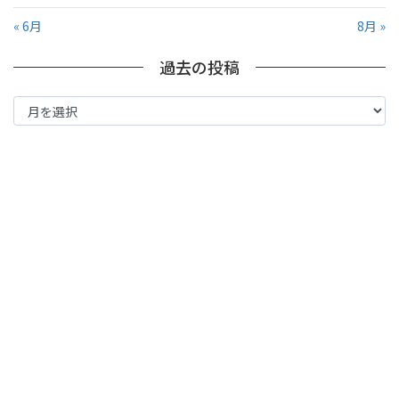
« 6月
8月 »
過去の投稿
過
去
の
投
稿