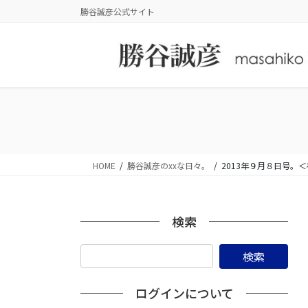
コ
ナ
勝谷誠彦公式サイト
ン
ビ
テ
ゲ
ン
ー
ツ
シ
に
ョ
移
ン
動
に
移
動
HOME
勝谷誠彦のxxな日々。
2013年９月８日号
検索
ログインについて