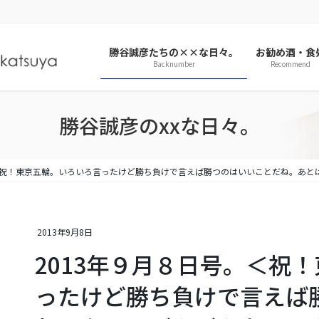
勝谷誠彦たちの××な日々。
お勧め酒・食
Backnumber
Recommend
勝谷誠彦のxxな日々。
。＜祝！東京五輪。いろいろ言ったけど勝ち負けで言えば勝つのはいいことだね。あと
2013年9月8日
2013年９月８日号。＜祝
ったけど勝ち負けで言えば