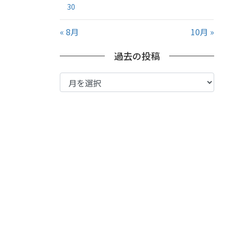
30
« 8月
10月 »
過去の投稿
過
去
の
投
稿