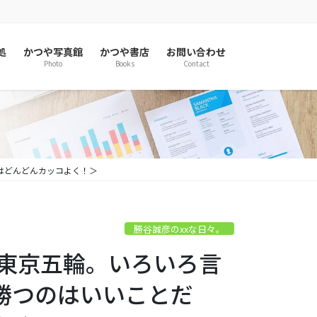
処
かつや写真館
かつや書店
お問い合わせ
Photo
Books
Contact
はどんどんカッコよく！＞
勝谷誠彦のxxな日々。
！東京五輪。いろいろ言
勝つのはいいことだ