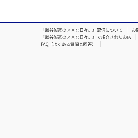
『勝谷誠彦の××な日々。』配信について
お
『勝谷誠彦の××な日々。』で紹介されたお店
FAQ（よくある質問と回答）