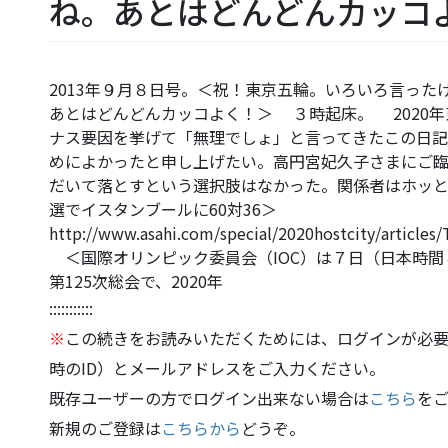
ね。あとはどんどんカッコ
2013年９月８日号。＜祝！東京五輪。いろいろ言っ
あとはどんどんカッコよく！＞ ３時起床。 2020
ナス要因を挙げて「無理でしょ」と言ってきたこの日記
めによかったと申し上げたい。高円宮妃久子さまにご
だいて落とすという選択肢はなかった。関係者はホッ
選でイスタンブールに60対36＞
http://www.asahi.com/special/2020hostcity/articl
＜国際オリンピック委員会（IOC）は７日（日本時間
第125次総会で、2020年
:::::::::::
※
この続きをお読みいただくためには、ログインが必要
時のID）とメールアドレスをご入力ください。
既存ユーザーの方でログイン出来ない場合は
こちら
を
新規のご登録は
こちらから
どうぞ。