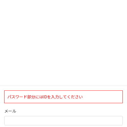
いので買うべくコンビニに行く。いきな […]
検索
ログインについて
現在、ログインしていただけるのは、2020年4月1日現在の誠論会
会員となっております。
ログイン
パスワード部分にはIDを入力してください
メール