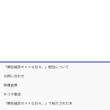
『勝谷誠彦の××な日々。』配信について
お問い合わせ
映像倉庫
かつや書店
『勝谷誠彦の××な日々。』で紹介された本