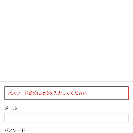
検索
ログインについて
現在、ログインしていただけるのは、2020年4月1日現在の誠論会
会員となっております。
ログイン
パスワード部分にはIDを入力してください
メール
パスワード