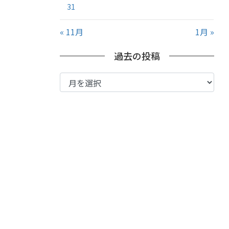
31
« 11月
1月 »
過去の投稿
過
去
の
投
稿