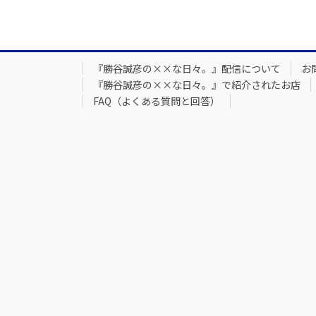
『勝谷誠彦の××な日々。』配信について
お
『勝谷誠彦の××な日々。』で紹介されたお店
FAQ（よくある質問と回答）