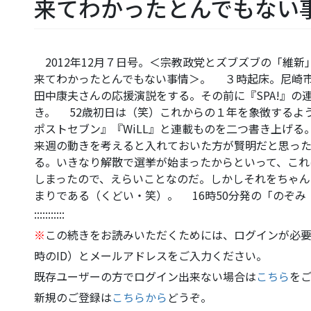
来てわかったとんでもない
2012年12月７日号。＜宗教政党とズブズブの「維
来てわかったとんでもない事情＞。 ３時起床。尼崎市
田中康夫さんの応援演説をする。その前に『SPA!』
き。 52歳初日は（笑）これからの１年を象徴するよ
ポストセブン』『WiLL』と連載ものを二つ書き上げ
来週の動きを考えると入れておいた方が賢明だと思っ
る。いきなり解散で選挙が始まったからといって、これ
しまったので、えらいことなのだ。しかしそれをちゃん
まりである（くどい・笑）。 16時50分発の「のぞみ
:::::::::::
※
この続きをお読みいただくためには、ログインが必要
時のID）とメールアドレスをご入力ください。
既存ユーザーの方でログイン出来ない場合は
こちら
を
新規のご登録は
こちらから
どうぞ。