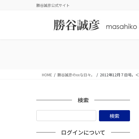
コ
ナ
勝谷誠彦公式サイト
ン
ビ
テ
ゲ
ン
ー
ツ
シ
に
ョ
移
ン
動
に
移
動
HOME
勝谷誠彦のxxな日々。
2012年12月７日
検索
ログインについて