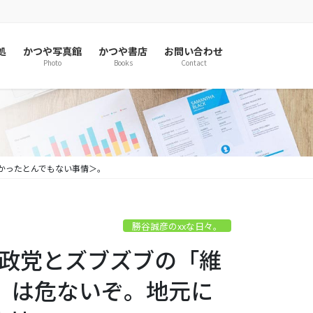
処
かつや写真館
かつや書店
お問い合わせ
Photo
Books
Contact
わかったとんでもない事情＞。
勝谷誠彦のxxな日々。
宗教政党とズブズブの「維
」は危ないぞ。地元に