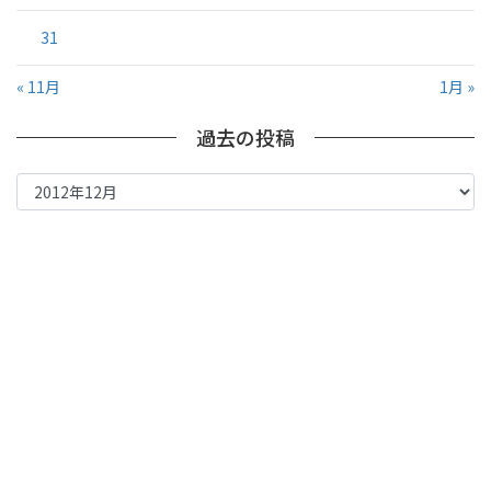
31
« 11月
1月 »
過去の投稿
過
去
の
投
稿