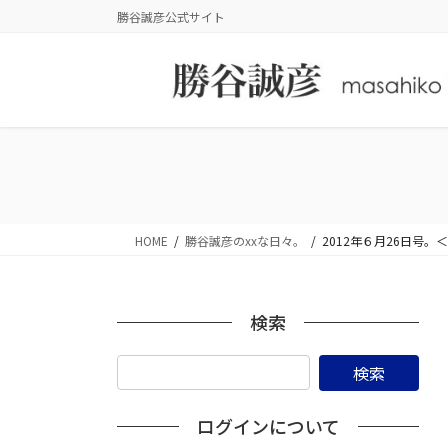
コ
ナ
勝谷誠彦公式サイト
ン
ビ
テ
ゲ
ン
ー
ツ
シ
に
ョ
移
ン
動
に
移
動
HOME
勝谷誠彦のxxな日々。
2012年６月26日
検索
ログインについて