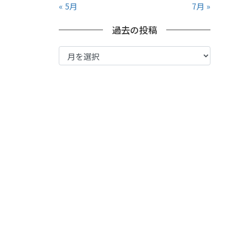
« 5月
7月 »
過去の投稿
過
去
の
投
稿