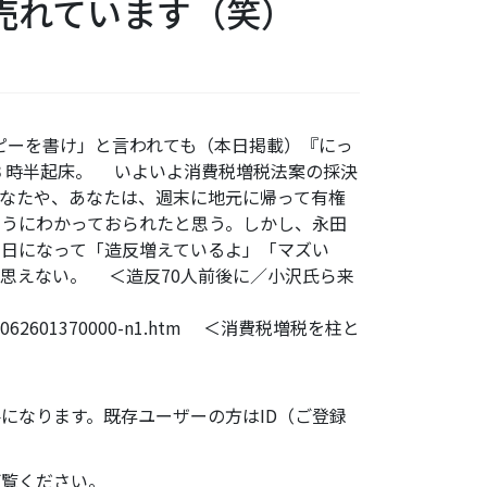
売れています（笑）
コピーを書け」と言われても（本日掲載）『にっ
３時半起床。 いよいよ消費税増税法案の採決
なたや、あなたは、週末に地元に帰って有権
うにわかっておられたと思う。しかし、永田
日になって「造反増えているよ」「マズい
思えない。 ＜造反70人前後に／小沢氏ら来
26/stt12062601370000-n1.htm ＜消費税増税を柱と
になります。既存ユーザーの方はID（ご登録
ご覧ください。