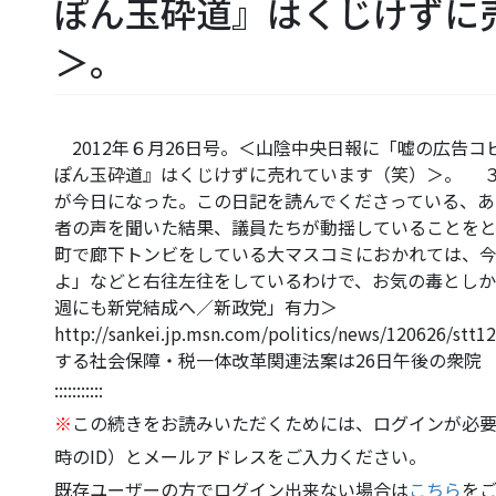
ぽん玉砕道』はくじけずに
＞。
2012年６月26日号。＜山陰中央日報に「嘘の広告
ぽん玉砕道』はくじけずに売れています（笑）＞。 
が今日になった。この日記を読んでくださっている、あ
者の声を聞いた結果、議員たちが動揺していることをと
町で廊下トンビをしている大マスコミにおかれては、今
よ」などと右往左往をしているわけで、お気の毒としか
週にも新党結成へ／新政党」有力＞
http://sankei.jp.msn.com/politics/news/1206
する社会保障・税一体改革関連法案は26日午後の衆院
:::::::::::
※
この続きをお読みいただくためには、ログインが必要
時のID）とメールアドレスをご入力ください。
既存ユーザーの方でログイン出来ない場合は
こちら
を