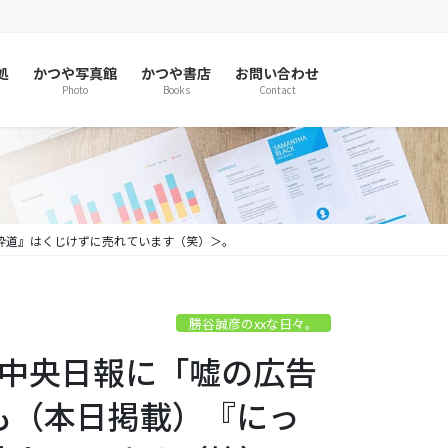
処
かつや写真館
かつや書店
お問い合わせ
Photo
Books
Contact
玉砕道』はくじけずに売れています（笑）＞。
勝谷誠彦のxxな日々。
山陰中央日報に「嘘の広告
も（本日掲載）『にっ