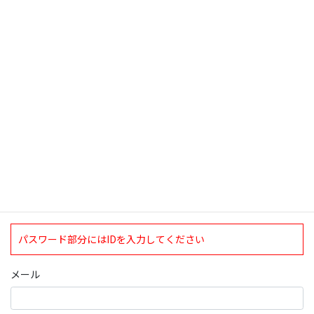
の採決が今日になった。この日記を読ん […]
検索
ログインについて
現在、ログインしていただけるのは、2020年4月1日現在の誠論会
会員となっております。
ログイン
パスワード部分にはIDを入力してください
メール