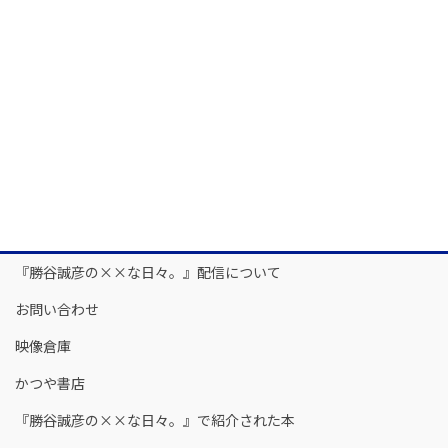
『勝谷誠彦の××な日々。』配信について
お問い合わせ
映像倉庫
かつや書店
『勝谷誠彦の××な日々。』で紹介された本