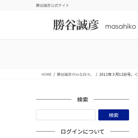
コ
ナ
勝谷誠彦公式サイト
ン
ビ
テ
ゲ
ン
ー
ツ
シ
に
ョ
移
ン
動
に
移
動
HOME
勝谷誠彦のxxな日々。
2012年３月12日号
検索
ログインについて