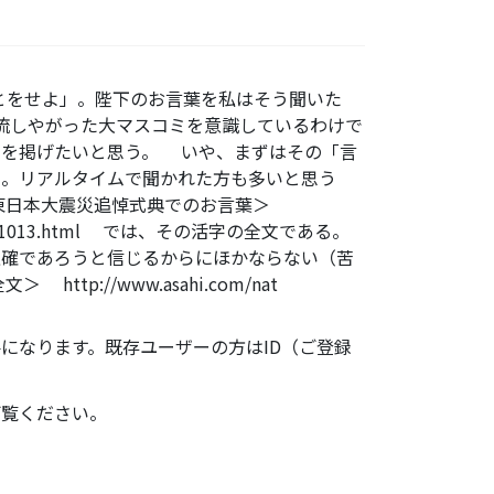
ことをせよ」。陛下のお言葉を私はそう聞いた
流しやがった大マスコミを意識しているわけで
文を掲げたいと思う。 いや、まずはその「言
な。リアルタイムで聞かれた方も多いと思う
東日本大震災追悼式典でのお言葉＞
tml/220311013.html では、その活字の全文である。
正確であろうと信じるからにほかならない（苦
p://www.asahi.com/nat
になります。既存ユーザーの方はID（ご登録
ご覧ください。