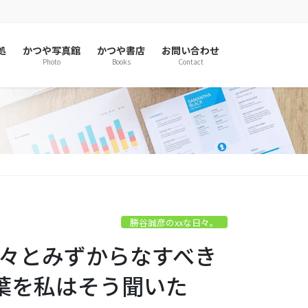
処
かつや写真館
かつや書店
お問い合わせ
Photo
Books
Contact
勝谷誠彦のxxな日々。
「淡々とみずからなすべき
葉を私はそう聞いた