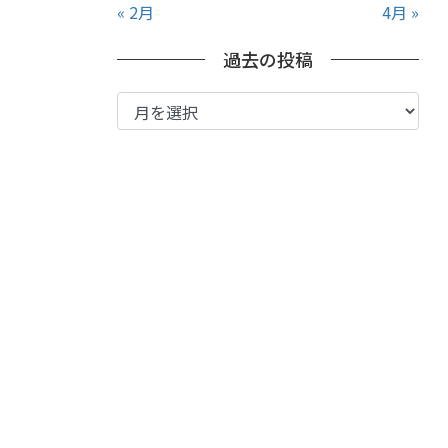
« 2月
4月 »
過去の投稿
過
去
の
投
稿