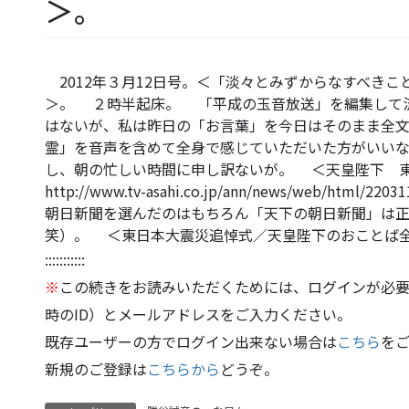
＞。
2012年３月12日号。＜「淡々とみずからなすべき
＞。 ２時半起床。 「平成の玉音放送」を編集して
はないが、私は昨日の「お言葉」を今日はそのまま全
霊」を音声を含めて全身で感じていただいた方がいい
し、朝の忙しい時間に申し訳ないが。 ＜天皇陛下 
http://www.tv-asahi.co.jp/ann/news/web/h
朝日新聞を選んだのはもちろん「天下の朝日新聞」は
笑）。 ＜東日本大震災追悼式／天皇陛下のおことば全文＞ htt
:::::::::::
※
この続きをお読みいただくためには、ログインが必要
時のID）とメールアドレスをご入力ください。
既存ユーザーの方でログイン出来ない場合は
こちら
を
新規のご登録は
こちらから
どうぞ。