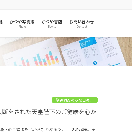
処
かつや写真館
かつや書店
お問い合わせ
Photo
Books
Contact
勝谷誠彦のxxな日々。
る決断をされた天皇陛下のご健康を心か
皇陛下のご健康を心から祈り奉る＞。 ２時起床。東