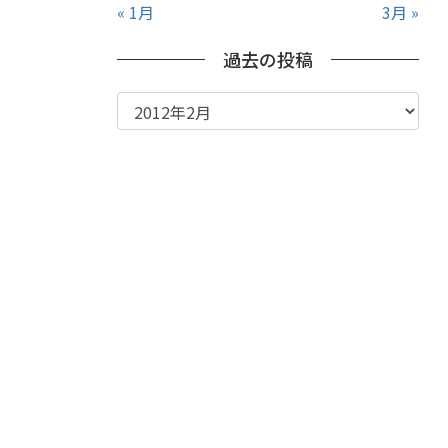
« 1月
3月 »
過去の投稿
過
去
の
投
稿