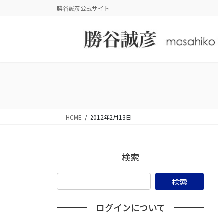
コ
ナ
勝谷誠彦公式サイト
ン
ビ
テ
ゲ
ン
ー
ツ
シ
に
ョ
移
ン
動
に
移
動
HOME
2012年2月13日
検索
ログインについて