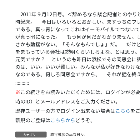
2011年９月12日号。＜辞めるなら談合記者とのや
時起床。 今日はいろいろとおかしい。まずうちのフ
である。真っ青になってこれはイーモバイルでつない
が真っ暗になった。 もう何が何だかわかりません。
さかも動揺がない。「そんなもんでしょ」だ。 だけ
をまもっている会社は説明くらいしろよな、とは思う。
元気ですか？ というのも昨日は浜松でその同窓会に
のは、いい。いいが難しい。みんなが私が好きなわけ
なのである。何しろ同窓会ですから。 それが話を終
:::::::::::
※
この続きをお読みいただくためには、ログインが必要
時のID）とメールアドレスをご入力ください。
既存ユーザーの方でログイン出来ない場合は
こちら
を
新規のご登録は
こちらから
どうぞ。
勝谷誠彦のxxな日々。
カテゴリー