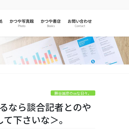
処
かつや写真館
かつや書店
お問い合わせ
Photo
Books
Contact
勝谷誠彦のxxな日々。
辞めるなら談合記者とのや
して下さいな＞。