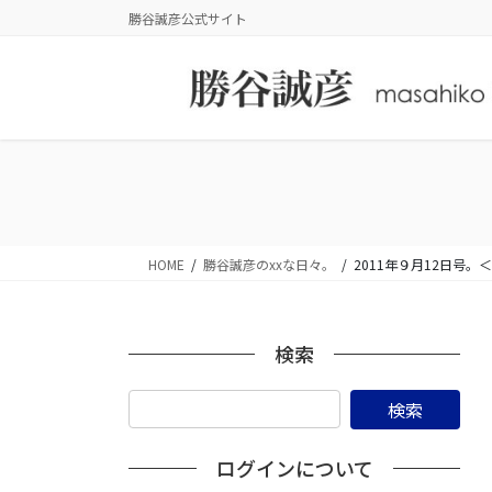
コ
ナ
勝谷誠彦公式サイト
ン
ビ
テ
ゲ
ン
ー
ツ
シ
に
ョ
移
ン
動
に
移
動
HOME
勝谷誠彦のxxな日々。
2011年９月12日号
検索
ログインについて