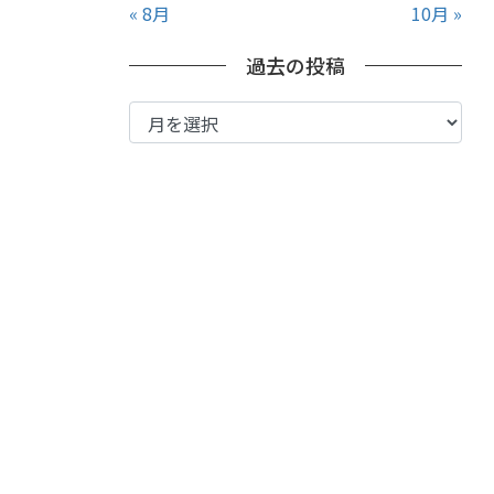
« 8月
10月 »
過去の投稿
過
去
の
投
稿