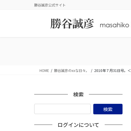
コ
ナ
勝谷誠彦公式サイト
ン
ビ
テ
ゲ
ン
ー
ツ
シ
に
ョ
移
ン
動
に
移
動
HOME
勝谷誠彦のxxな日々。
2010年７月31日号
検索
ログインについて