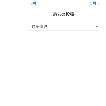
« 6月
8月 »
過去の投稿
過
去
の
投
稿