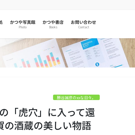
処
かつや写真館
かつや書店
お問い合わせ
Photo
Books
Contact
。
勝谷誠彦のxxな日々。
宇宙の「虎穴」に入って還
賀の酒蔵の美しい物語