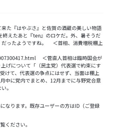
って来た『はやぶさ』と佐賀の酒蔵の美しい物語
終えたあと『ten』のロケだ。外、暑そうだ
」だったようですね。 ＜首相、消費増税棚上
/TKY201007300417.html ＜菅直人首相は臨時国会が
き上げについて「（民主党）代表選で約束にす
受けて、代表選の争点にはせず、当面は棚上
月中に党内でまとめ、12月までに与野党合意
ない。
になります。既存ユーザーの方はID（ご登録
ご覧ください。