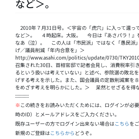
など＞。
2010年７月31日号。＜宇宙の「虎穴」に入って還
など＞。 ４時起床。大阪。 今日は『あさパラ！』を
なあ（泣）。 この人は「市民派」ではなく「愚民派
げ／議員削減「年内合意を」＞
http://www.asahi.com/politics/update/0730
召集された30日、首相官邸で記者会見し、消費税率引
るという扱いは考えていない」と述べ、参院選の敗北を
げする考えを示した。また、国会議員の定数削減案を８
をめざす考えを明らかにした。＞ 呆然とせざるを得
:::::::::::
※
この続きをお読みいただくためには、ログインが必要
時のID）とメールアドレスをご入力ください。
既存ユーザーの方でログイン出来ない場合は
こちら
を
新規のご登録は
こちらから
どうぞ。