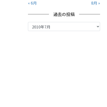
« 6月
8月 »
過去の投稿
過
去
の
投
稿