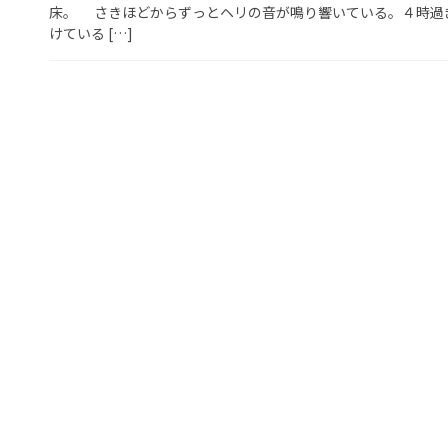
床。 さきほどからずっとヘリの音が鳴り響いている。４時過
けている […]