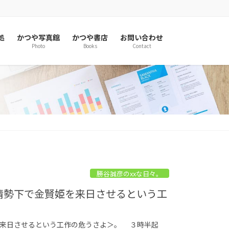
処
かつや写真館
かつや書店
お問い合わせ
Photo
Books
Contact
勝谷誠彦のxxな日々。
島情勢下で金賢姫を来日させるという工
を来日させるという工作の危うさよ＞。 ３時半起