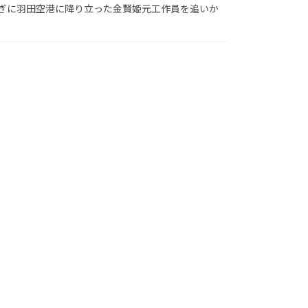
ぎに羽田空港に降り立った金賢姫元工作員を追いか