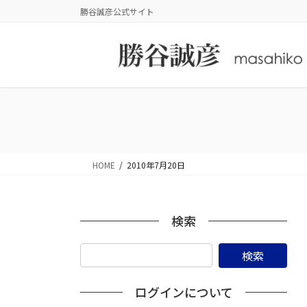
コ
ナ
勝谷誠彦公式サイト
ン
ビ
テ
ゲ
ン
ー
ツ
シ
に
ョ
移
ン
動
に
移
動
HOME
2010年7月20日
検索
ログインについて