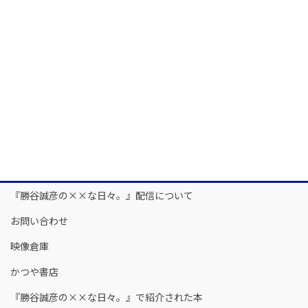
『勝谷誠彦の××な日々。』配信について
お問い合わせ
映像倉庫
かつや書店
『勝谷誠彦の××な日々。』で紹介された本