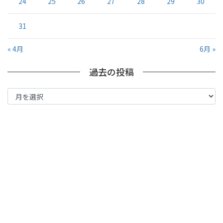
24
25
26
27
28
29
30
31
« 4月
6月 »
過去の投稿
過
去
の
投
稿