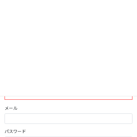
検索
ログインについて
現在、ログインしていただけるのは、2020年4月1日現在の誠論会
会員となっております。
ログイン
パスワード部分にはIDを入力してください
メール
パスワード