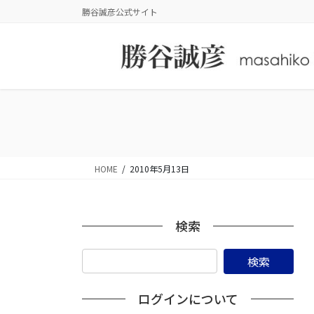
コ
ナ
勝谷誠彦公式サイト
ン
ビ
テ
ゲ
ン
ー
ツ
シ
に
ョ
移
ン
動
に
移
動
HOME
2010年5月13日
検索
ログインについて