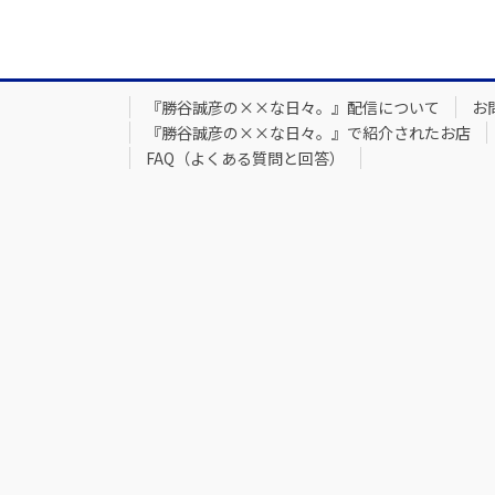
『勝谷誠彦の××な日々。』配信について
お
『勝谷誠彦の××な日々。』で紹介されたお店
FAQ（よくある質問と回答）