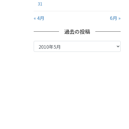
31
« 4月
6月 »
過去の投稿
過
去
の
投
稿