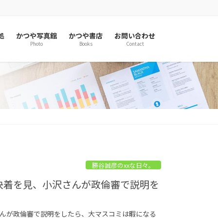
処
かつや写真館
かつや書店
お問い合わせ
Photo
Books
Contact
勝谷誠彦のxxな日々。
く決着を見、小沢さんが政倫審で説明を
さんが政倫審で説明をしたら、大マスコミは暇になる