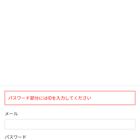
検索
ログインについて
現在、ログインしていただけるのは、2020年4月1日現在の誠論会
会員となっております。
ログイン
パスワード部分にはIDを入力してください
メール
パスワード