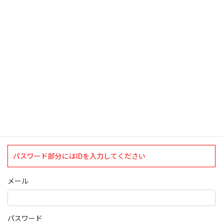
検索
ログインについて
現在、ログインしていただけるのは、2020年4月1日現在の誠論会
会員となっております。
ログイン
パスワード部分にはIDを入力してください
メール
パスワード