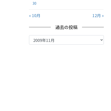
30
« 10月
12月 »
過去の投稿
過
去
の
投
稿