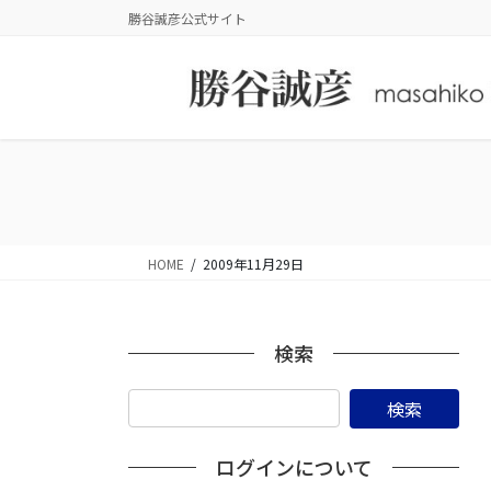
コ
ナ
勝谷誠彦公式サイト
ン
ビ
テ
ゲ
ン
ー
ツ
シ
に
ョ
移
ン
動
に
移
動
HOME
2009年11月29日
検索
ログインについて