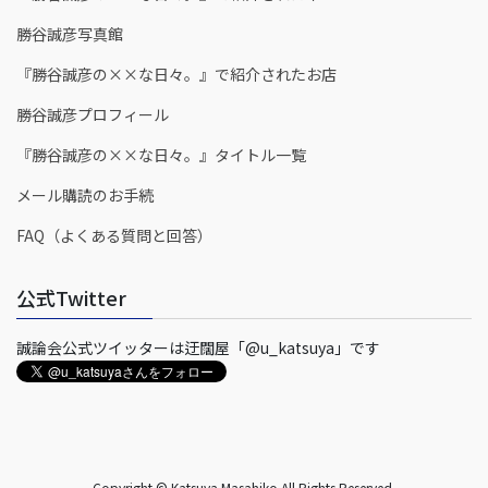
勝谷誠彦写真館
『勝谷誠彦の××な日々。』で紹介されたお店
勝谷誠彦プロフィール
『勝谷誠彦の××な日々。』タイトル一覧
メール購読のお手続
FAQ（よくある質問と回答）
公式Twitter
誠論会公式ツイッターは迂闊屋「@u_katsuya」です
Copyright © Katsuya Masahiko All Rights Reserved.