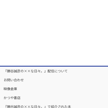
『勝谷誠彦の××な日々。』配信について
お問い合わせ
映像倉庫
かつや書店
『勝谷誠彦の××な日々。』で紹介された本