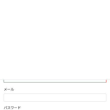
検索
ログインについて
現在、ログインしていただけるのは、2020年4月1日現在の誠論会
会員となっております。
ログイン
パスワード部分にはIDを入力してください
メール
パスワード