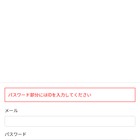
検索
ログインについて
現在、ログインしていただけるのは、2020年4月1日現在の誠論会
会員となっております。
ログイン
パスワード部分にはIDを入力してください
メール
パスワード