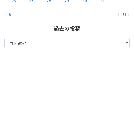
26
27
28
29
30
31
« 9月
11月 »
過去の投稿
過
去
の
投
稿