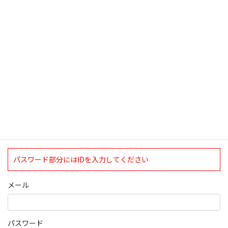
検索
ログインについて
現在、ログインしていただけるのは、2020年4月1日現在の誠論会
会員となっております。
ログイン
パスワード部分にはIDを入力してください
メール
パスワード