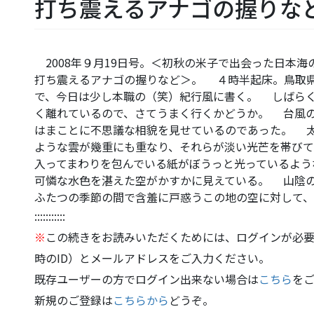
打ち震えるアナゴの握りな
2008年９月19日号。＜初秋の米子で出会った日本
打ち震えるアナゴの握りなど＞。 ４時半起床。鳥取
で、今日は少し本職の（笑）紀行風に書く。 しばら
く離れているので、さてうまく行くかどうか。 台風
はまことに不思議な相貌を見せているのであった。 
ような雲が幾重にも重なり、それらが淡い光芒を帯び
入ってまわりを包んでいる紙がぼうっと光っているよ
可憐な水色を湛えた空がかすかに見えている。 山陰
ふたつの季節の間で含羞に戸惑うこの地の空に対して
:::::::::::
※
この続きをお読みいただくためには、ログインが必要
時のID）とメールアドレスをご入力ください。
既存ユーザーの方でログイン出来ない場合は
こちら
を
新規のご登録は
こちらから
どうぞ。