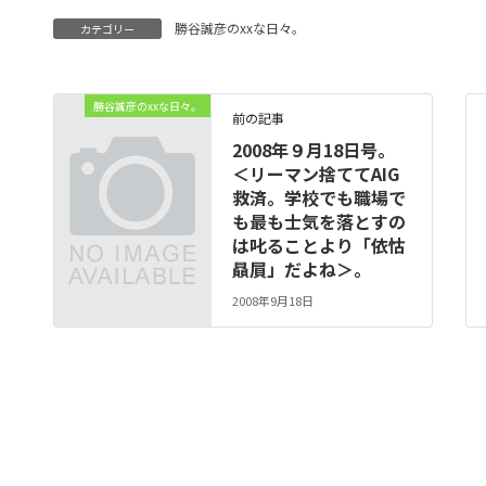
勝谷誠彦のxxな日々。
カテゴリー
勝谷誠彦のxxな日々。
前の記事
2008年９月18日号。
＜リーマン捨ててAIG
救済。学校でも職場で
も最も士気を落とすの
は叱ることより「依怙
贔屓」だよね＞。
2008年9月18日