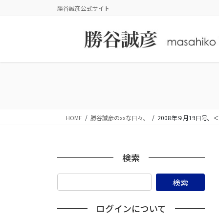
コ
ナ
勝谷誠彦公式サイト
ン
ビ
テ
ゲ
ン
ー
ツ
シ
に
ョ
移
ン
動
に
移
動
HOME
勝谷誠彦のxxな日々。
2008年９月19日
検索
ログインについて