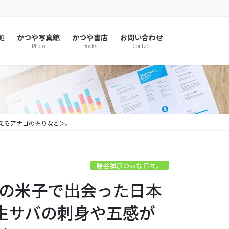
処
かつや写真館
かつや書店
お問い合わせ
Photo
Books
Contact
震えるアナゴの握りなど＞。
勝谷誠彦のxxな日々。
初秋の米子で出会った日本
生サバの刺身や五感が