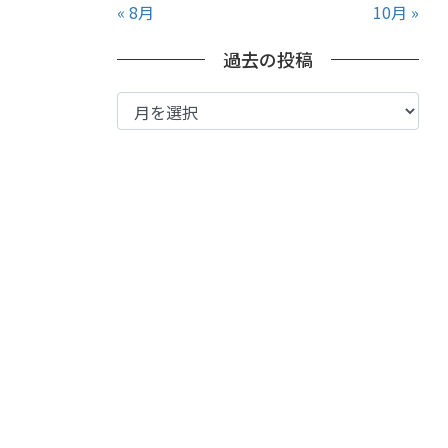
« 8月
10月 »
過去の投稿
過
去
の
投
稿