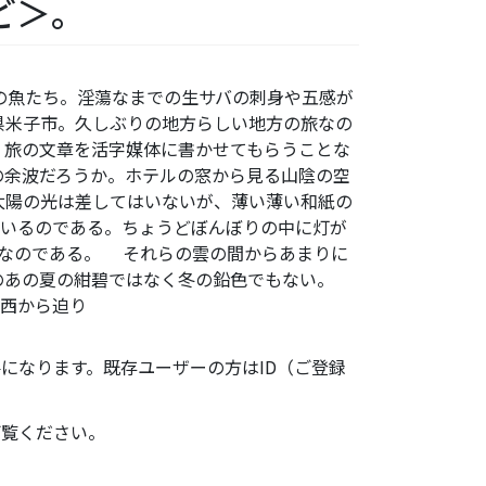
ど＞。
海の魚たち。淫蕩なまでの生サバの刺身や五感が
県米子市。久しぶりの地方らしい地方の旅なの
く旅の文章を活字媒体に書かせてもらうことな
の余波だろうか。ホテルの窓から見る山陰の空
太陽の光は差してはいないが、薄い薄い和紙の
ているのである。ちょうどぼんぼりの中に灯が
うなのである。 それらの雲の間からあまりに
のあの夏の紺碧ではなく冬の鉛色でもない。
、西から迫り
になります。既存ユーザーの方はID（ご登録
ご覧ください。