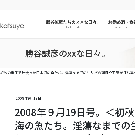
勝谷誠彦たちの××な日々。
お勧め酒・食
Backnumber
Recommend
勝谷誠彦のxxな日々。
号。＜初秋の米子で出会った日本海の魚たち。淫蕩なまでの生サバの刺身や五感が打ち
2008年9月19日
2008年９月19日号。＜
海の魚たち。淫蕩なまでの