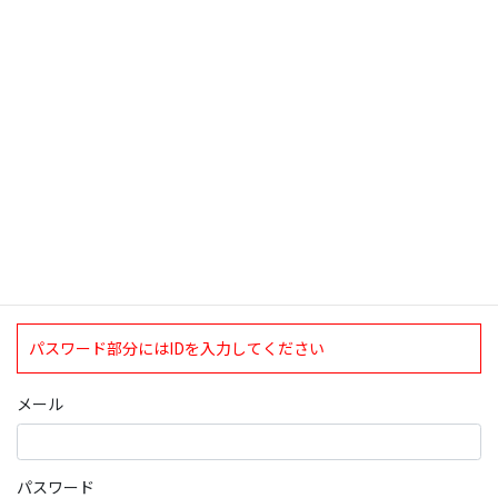
検索
ログインについて
現在、ログインしていただけるのは、2020年4月1日現在の誠論会
会員となっております。
ログイン
パスワード部分にはIDを入力してください
メール
パスワード