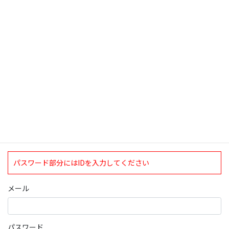
検索
ログインについて
現在、ログインしていただけるのは、2020年4月1日現在の誠論会
会員となっております。
ログイン
パスワード部分にはIDを入力してください
メール
パスワード