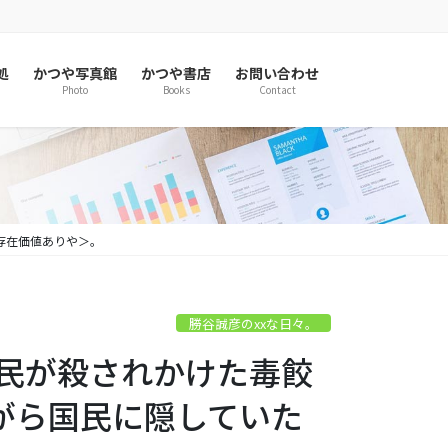
処
かつや写真館
かつや書店
お問い合わせ
Photo
Books
Contact
存在価値ありや＞。
勝谷誠彦のxxな日々。
国民が殺されかけた毒餃
がら国民に隠していた