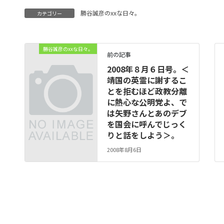
勝谷誠彦のxxな日々。
カテゴリー
勝谷誠彦のxxな日々。
前の記事
2008年８月６日号。＜
靖国の英霊に謝するこ
とを拒むほど政教分離
に熱心な公明党よ、で
は矢野さんとあのデブ
を国会に呼んでじっく
りと話をしよう＞。
2008年8月6日