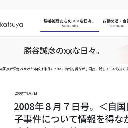
勝谷誠彦たちの××な日々。
お勧め酒・食
Backnumber
Recommend
勝谷誠彦のxxな日々。
。＜自国民が殺されかけた毒餃子事件について情報を得ながら国民に隠していた政府に
2008年8月7日
2008年８月７日号。＜自
子事件について情報を得な