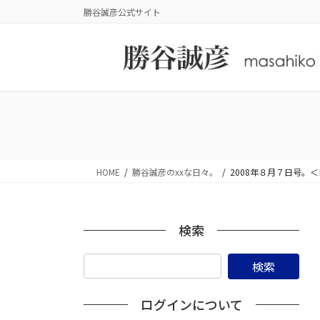
コ
ナ
勝谷誠彦公式サイト
ン
ビ
テ
ゲ
ン
ー
ツ
シ
に
ョ
移
ン
動
に
移
動
HOME
勝谷誠彦のxxな日々。
2008年８月７日号
検索
ログインについて