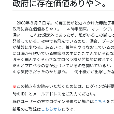
政府に存在価値ありや＞。
2008年８月７日号。＜自国民が殺されかけた毒餃子
政府に存在価値ありや＞。 ４時半起床。マレーシア
深い。 これは想定外であったが、私がいるこの街に
発着している。夜中でも飛んでいるのだ。深夜、ブーン
が微妙に変わる。あるいは、着陸をやりなおしている
には海から吹いている季節風の中にたたずんでいる街
ぼそく飛んでくる小さなプロペラ機が間接的に教えて
だんとプロペラの音が近づいているのを聞いていると
んな気持ちだったのかと思う。 何十機かが出撃した
:::::::::::
※
この続きをお読みいただくためには、ログインが必要
時のID）とメールアドレスをご入力ください。
既存ユーザーの方でログイン出来ない場合は
こちら
を
新規のご登録は
こちらから
どうぞ。