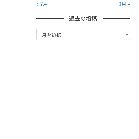
« 7月
9月 »
過去の投稿
過
去
の
投
稿