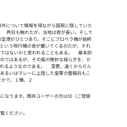
事件について情報を得ながら国民に隠していた
。 昨日も触れたが、当地は夜が長い。そして
は空港がひとつあり、そこにプロペラ機が始終
という飛行機の音が響いてくるのだが、それ
のではないかと思われることもある。 基本的
なのではあるが、その風の微妙な揺らぎを、か
くれるようなのである。 深更、遠くからだん
、あるいはマレーに上陸した皇軍の整備兵もこ
なかで、１機、２
になります。既存ユーザーの方はID（ご登録
ご覧ください。