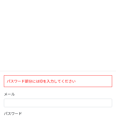
検索
ログインについて
現在、ログインしていただけるのは、2020年4月1日現在の誠論会
会員となっております。
ログイン
パスワード部分にはIDを入力してください
メール
パスワード