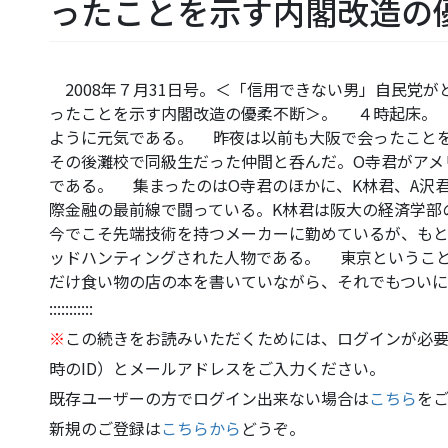
ったことを示す内閣改造の
2008年７月31日号。＜「信用できない男」自民党
ったことを示す内閣改造の優柔不断＞。 ４時起床。
ように元気である。 昨夜は以前も大阪で会ったことを
その後灘校で同級生だった仲間と呑んだ。O寺君がアメ
である。 集まったのはO寺君のほかに、K林君、A沢
際金融の最前線で闘っている。K林君は阪大の経済学部
今でこそ先端技術を持つメーカーに勤めているが、も
ッドハンティングされた人物である。 東京というこ
だけ食い物の店の本を書いていながら、それでもつい
:::::::::::
※
この続きをお読みいただくためには、ログインが必要
時のID）とメールアドレスをご入力ください。
既存ユーザーの方でログイン出来ない場合は
こちら
を
新規のご登録は
こちらから
どうぞ。