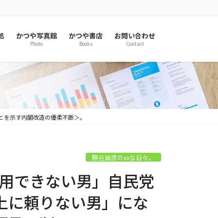
処
かつや写真館
かつや書店
お問い合わせ
Photo
Books
Contact
ことを示す内閣改造の優柔不断＞。
勝谷誠彦のxxな日々。
「信用できない男」自民党
上に頼りない男」にな