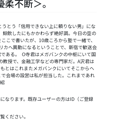
優柔不断＞。
がとうとう「信用できない上に頼りない男」にな
 鯨飲したにもかかわらず絶好調。今日の空の
ここで書いたが、10歳ころから塾で一緒で、
リカへ異動になるということで、新宿で歓送会
君である。 O寺君はメガバンクの中枢にいて国
の教授で、金融工学などの専門家だ。A沢君は
ともとはこれまたメガバンクにいてそこからヘ
とで会場の設営は私が担当した。これまであれ
に紹
になります。既存ユーザーの方はID（ご登録
ご覧ください。