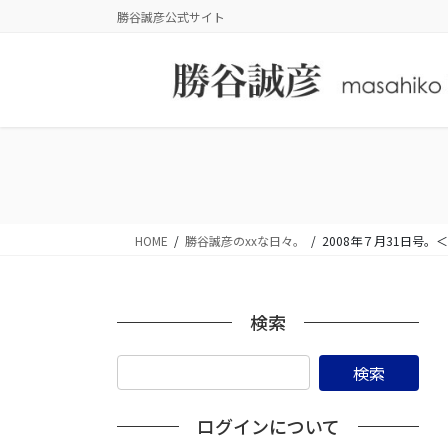
コ
ナ
勝谷誠彦公式サイト
ン
ビ
テ
ゲ
ン
ー
ツ
シ
に
ョ
移
ン
動
に
移
動
HOME
勝谷誠彦のxxな日々。
2008年７月31日
検索
ログインについて