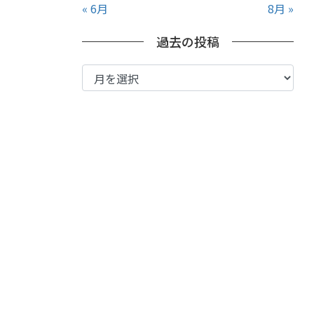
« 6月
8月 »
過去の投稿
過
去
の
投
稿