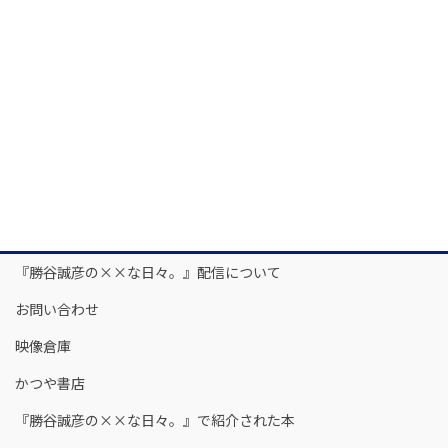
『勝谷誠彦の××な日々。』配信について
お問い合わせ
映像倉庫
かつや書店
『勝谷誠彦の××な日々。』で紹介された本