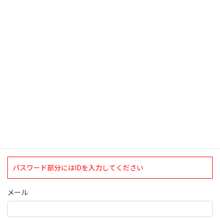
触れたが、昨日発売の『女性自身』の「シリ […]
検索
ログインについて
現在、ログインしていただけるのは、2020年4月1日現在の誠論会
会員となっております。
ログイン
パスワード部分にはIDを入力してください
メール