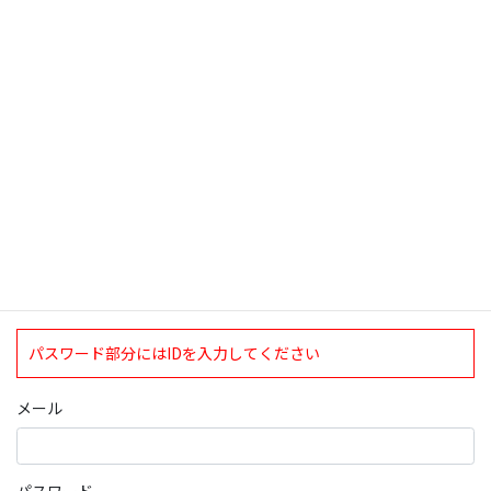
検索
ログインについて
現在、ログインしていただけるのは、2020年4月1日現在の誠論会
会員となっております。
ログイン
パスワード部分にはIDを入力してください
メール
パスワード