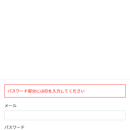
検索
ログインについて
現在、ログインしていただけるのは、2020年4月1日現在の誠論会
会員となっております。
ログイン
パスワード部分にはIDを入力してください
メール
パスワード