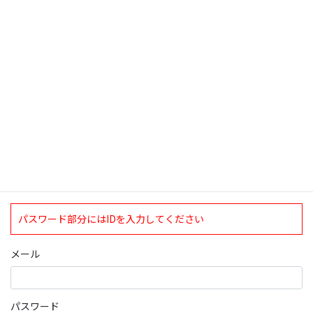
検索
ログインについて
現在、ログインしていただけるのは、2020年4月1日現在の誠論会
会員となっております。
ログイン
パスワード部分にはIDを入力してください
メール
パスワード