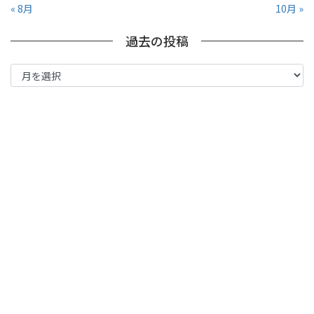
« 8月
10月 »
過去の投稿
過
去
の
投
稿