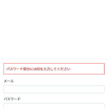
検索
ログインについて
現在、ログインしていただけるのは、2020年4月1日現在の誠論会
会員となっております。
ログイン
パスワード部分にはIDを入力してください
メール
パスワード