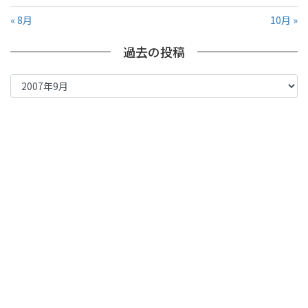
« 8月
10月 »
過去の投稿
過
去
の
投
稿