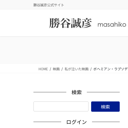
コ
ナ
勝谷誠彦公式サイト
ン
ビ
テ
ゲ
ン
ー
ツ
シ
に
ョ
移
ン
動
に
移
動
HOME
映画
私が泣いた映画
ボヘミアン・ラプソデ
検索
ログイン