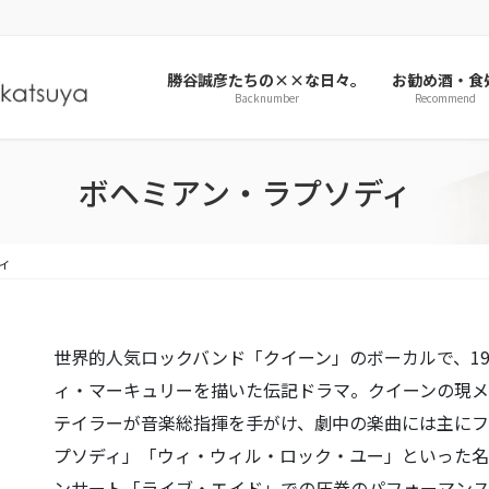
勝谷誠彦たちの××な日々。
お勧め酒・食
Backnumber
Recommend
ボヘミアン・ラプソディ
ィ
世界的人気ロックバンド「クイーン」のボーカルで、19
ィ・マーキュリーを描いた伝記ドラマ。クイーンの現メ
テイラーが音楽総指揮を手がけ、劇中の楽曲には主にフ
プソディ」「ウィ・ウィル・ロック・ユー」といった名
ンサート「ライブ・エイド」での圧巻のパフォーマン