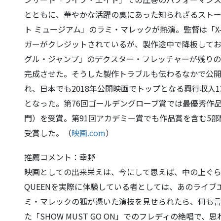
とともに、華やかな活躍の裏にあった知られざるスト
ト ミュージアム」のラミ・マレックが熱演。監督は「X
ガーがクレジットされているが、製作途中で降板して
グル・ジャンプ」のデクスター・フレッチャーが残り
完成させた。そうした製作トラブルも伝わるなかで公
れ、日本でも2018年公開映画でトップとなる興行収入
となった。第76回ゴールデングローブ賞では最優秀作
門）を受賞。第91回アカデミー賞でも作品賞を含む5
受賞した。（
映画.com
）
推薦コメント：幸野
映画としての出来栄えは、今にして思えば、中の上ぐら
QUEENを実際に体験している者としては、あのライ
ミ・マレックの狐が憑いた演技を見せられたら、何も
た「SHOW MUST GO ON」でのフレディの絶唱で