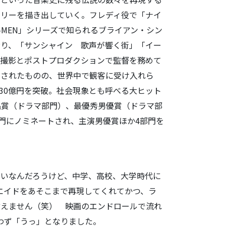
ーリーを描き出していく。フレディ役で「ナイ
-MEN」シリーズで知られるブライアン・シン
おり、「サンシャイン 歌声が響く街」「イー
の撮影とポストプロダクションで監督を務めて
開されたものの、世界中で観客に受け入れら
130億円を突破。社会現象とも呼べる大ヒット
品賞（ドラマ部門）、最優秀男優賞（ドラマ部
部門にノミネートされ、主演男優賞ほか4部門を
いなんだろうけど、中学、高校、大学時代に
ブエイドをあそこまで再現してくれてかつ、ラ
言えません（笑） 映画のエンドロールで流れ
、思わず「うっ」となりました。