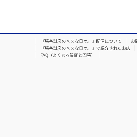
『勝谷誠彦の××な日々。』配信について
お
『勝谷誠彦の××な日々。』で紹介されたお店
FAQ（よくある質問と回答）