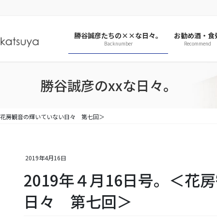
勝谷誠彦たちの××な日々。
お勧め酒・食
Backnumber
Recommend
勝谷誠彦のxxな日々。
。＜花房観音の輝いていない日々 第七回＞
2019年4月16日
2019年４月16日号。＜花
日々 第七回＞