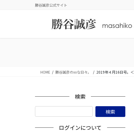
コ
ナ
勝谷誠彦公式サイト
ン
ビ
テ
ゲ
ン
ー
ツ
シ
に
ョ
移
ン
動
に
移
動
HOME
勝谷誠彦のxxな日々。
2019年４月16日号
検索
ログインについて