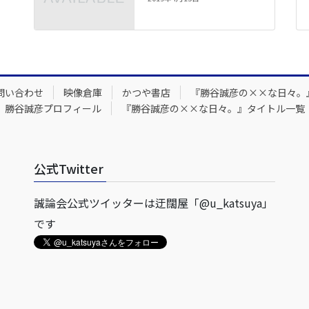
問い合わせ
映像倉庫
かつや書店
『勝谷誠彦の××な日々。
勝谷誠彦プロフィール
『勝谷誠彦の××な日々。』タイトル一覧
公式Twitter
誠論会公式ツイッターは迂闊屋「@u_katsuya」
です