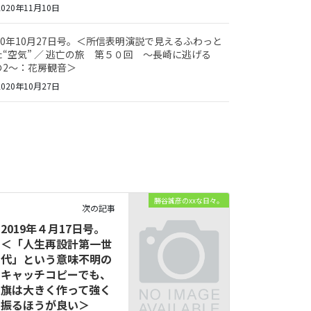
020年11月10日
020年10月27日号。＜所信表明演説で見えるふわっと
た“空気” ／ 逃亡の旅 第５０回 ～長崎に逃げる
の2～：花房観音＞
020年10月27日
勝谷誠彦のxxな日々。
次の記事
2019年４月17日号。
＜「人生再設計第一世
代」という意味不明の
キャッチコピーでも、
旗は大きく作って強く
振るほうが良い＞