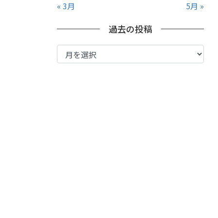
« 3月
5月 »
過去の投稿
過
去
の
投
稿