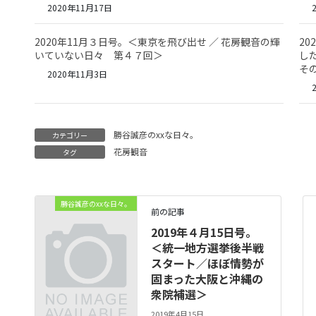
2020年11月17日
2
2020年11月３日号。＜東京を飛び出せ ／ 花房観音の輝
2
いていない日々 第４７回＞
し
そ
2020年11月3日
2
勝谷誠彦のxxな日々。
カテゴリー
花房観音
タグ
勝谷誠彦のxxな日々。
前の記事
2019年４月15日号。
＜統一地方選挙後半戦
スタート／ほぼ情勢が
固まった大阪と沖縄の
衆院補選＞
2019年4月15日