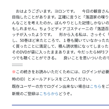
おはようございます。ヨロンです。 今日の観音さん
目指したことがあります。正確に言うと「落語家の喋
んなことを考えたのか。ぼんやりとした記憶しかない
もしれません。ちょうどディアゴスティーニの「落語百
ッチが入ったようです。 形から入る私は、さっそく
し、50巻ほど来たところで、１巻も聞いていなかった
く買ったことに満足して、積ん読状態になってしまっ
そのDVDが袋に入ったままあります。今だったらMP3
つでも聴くことができる。 良いことを思いついたの
:::::::::::
※
この続きをお読みいただくためには、ログインが必要
時のID）とメールアドレスをご入力ください。
既存ユーザーの方でログイン出来ない場合は
こちら
を
新規のご登録は
こちらから
どうぞ。