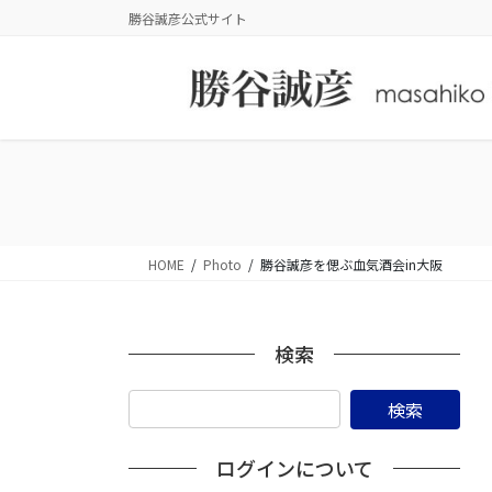
コ
ナ
勝谷誠彦公式サイト
ン
ビ
テ
ゲ
ン
ー
ツ
シ
に
ョ
移
ン
動
に
移
動
HOME
Photo
勝谷誠彦を偲ぶ血気酒会in大阪
検索
ログインについて