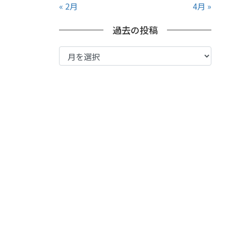
« 2月
4月 »
過去の投稿
過
去
の
投
稿