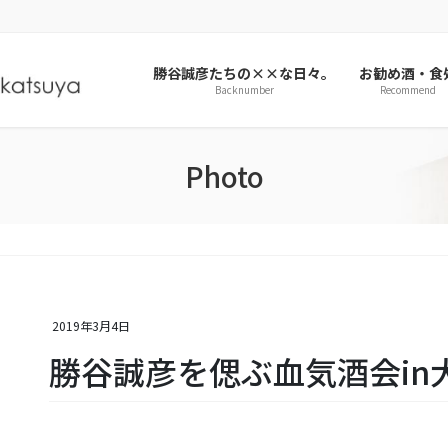
勝谷誠彦たちの××な日々。
お勧め酒・食
Backnumber
Recommend
Photo
2019年3月4日
勝谷誠彦を偲ぶ血気酒会in