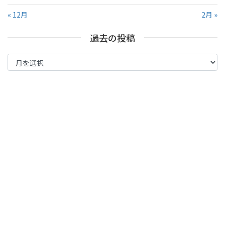
« 12月
2月 »
過去の投稿
過
去
の
投
稿