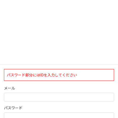
検索
ログインについて
現在、ログインしていただけるのは、2020年4月1日現在の誠論会
会員となっております。
ログイン
パスワード部分にはIDを入力してください
メール
パスワード