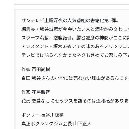
サンテレビ土曜深夜の人気番組の書籍化第1弾。
編集長・勝谷誠彦が今会いたい人と酒を酌み交わし
スクープ満載、抱腹絶倒。勝谷誠彦の神髄がここに集
アシスタント・榎木麻衣アナの味のあるノリツッコ
テレビでは語られなかったネタも含めてお楽しみ下
作家 百田尚樹
百田:勝谷さんの小説には売れない理由があるんです
作家 花房観音
花房:恋愛なしにセックスを語るのは違和感がありま
ボクサー 長谷川穂積
真正ボクシングジム会長 山下正人