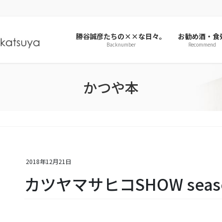
勝谷誠彦たちの××な日々。
お勧め酒・食
Backnumber
Recommend
かつや本
2018年12月21日
カツヤマサヒコSHOW seas