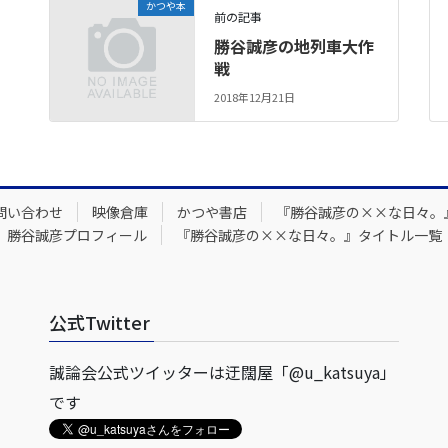
かつや本
前の記事
勝谷誠彦の地列車大作
戦
2018年12月21日
問い合わせ
映像倉庫
かつや書店
『勝谷誠彦の××な日々。
勝谷誠彦プロフィール
『勝谷誠彦の××な日々。』タイトル一覧
公式Twitter
誠論会公式ツイッターは迂闊屋「@u_katsuya」
です