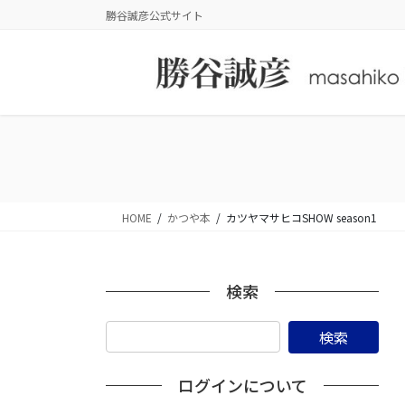
コ
ナ
勝谷誠彦公式サイト
ン
ビ
テ
ゲ
ン
ー
ツ
シ
に
ョ
移
ン
動
に
移
動
HOME
かつや本
カツヤマサヒコSHOW season1
検索
ログインについて