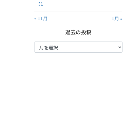
31
« 11月
1月 »
過去の投稿
過
去
の
投
稿