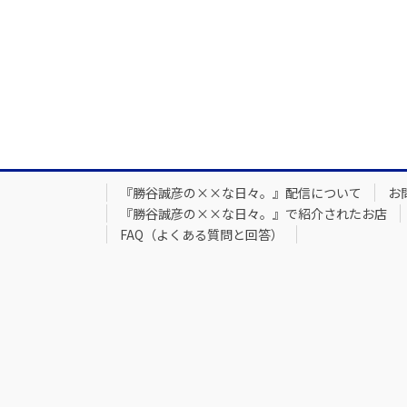
『勝谷誠彦の××な日々。』配信について
お
『勝谷誠彦の××な日々。』で紹介されたお店
FAQ（よくある質問と回答）