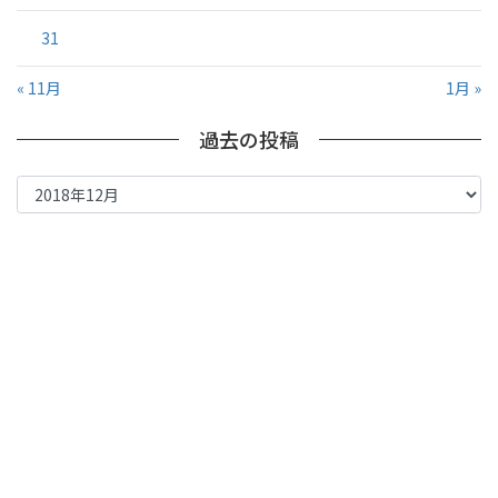
31
« 11月
1月 »
過去の投稿
過
去
の
投
稿