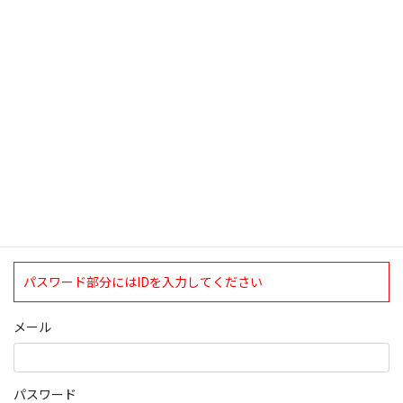
検索
ログインについて
現在、ログインしていただけるのは、2020年4月1日現在の誠論会
会員となっております。
ログイン
パスワード部分にはIDを入力してください
メール
パスワード