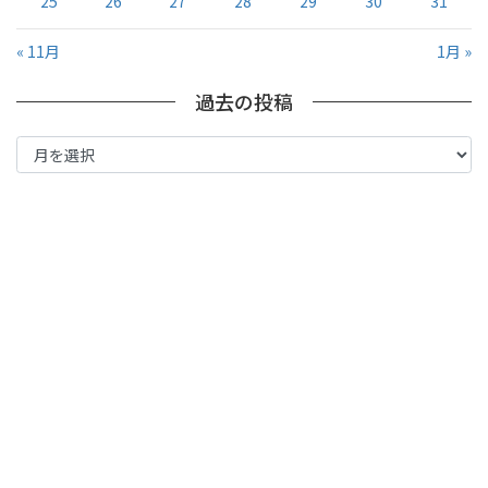
25
26
27
28
29
30
31
« 11月
1月 »
過去の投稿
過
去
の
投
稿