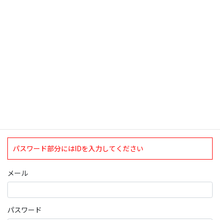
検索
ログインについて
現在、ログインしていただけるのは、2020年4月1日現在の誠論会
会員となっております。
ログイン
パスワード部分にはIDを入力してください
メール
パスワード